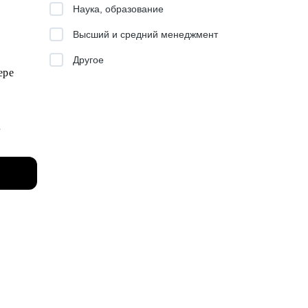
Наука, образование
Высший и средний менеджмент
Другое
фере
ния
рного
ешного
ать