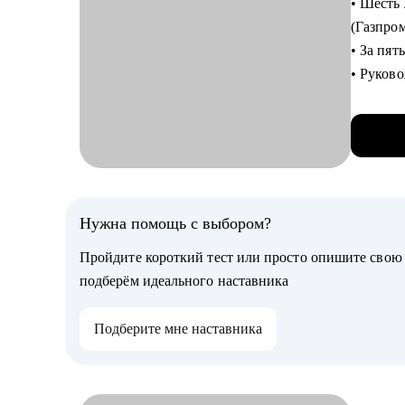
• Шесть
нем ваш
(Газпро
• Подго
• За пят
• Расск
• Руков
исследо
• Являю
• Проан
• За по
найти з
• Отсмо
Кому мо
С чем п
• Студен
• Проан
Нужна помощь с выбором?
продукт
• Дам р
• Начин
Пройдите короткий тест или просто опишите сво
• Расска
индустр
подберём идеального наставника
• Опред
• Менед
• Подск
• Колле
Подберите мне наставника
исследо
Кому мо
• Выпус
UX/UI д