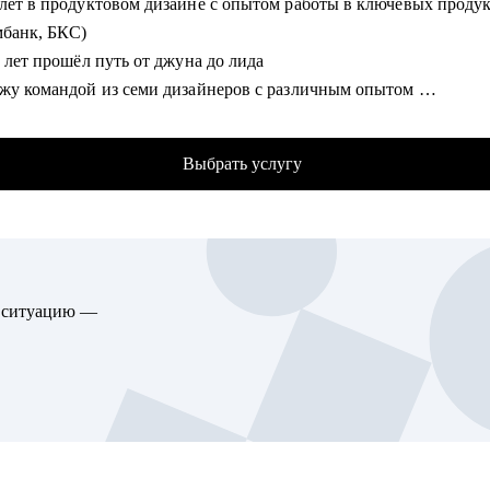
 лет в продуктовом дизайне с опытом работы в ключевых проду
 опыт.
мбанк, БКС)
товить вас к собеседованию на исследовательские позиции.
ь лет прошёл путь от джуна до лида
ажу про потенциальные карьерные направления и карьерный ры
ожу командой из семи дизайнеров с различным опытом
ваний.
сь ментором в школе дизайна UPROCK
ализирую ваши навыки в контексте исследовательских позиций,
следний год провел 200+ собеседований
оны роста.
Выбрать услугу
трел и проанализировал 700+ резюме
гу помочь:
омогу:
там, которые хотят начать карьеру в маркетинговых, клиентских
ализирую и структурирую ваше резюме
овых исследованиях.
екомендации по улучшению вашего портфолио
ающим специалистам – кто уже делает первые уверенные шаги 
ю ситуацию —
жу что нужно, а чего не стоит говорить на собеседовании
ии исследований.
елю ваши сильные и слабые стороны
жерам по исследованиям, кому нужна помощь с карьерными воп
ажу как работать с командой и выстраивать эффективные проце
гам из смежных профессий – кто хочет войти в индустрию
ваний.
гу помочь:
кникам и студентам, которые ищут свою первую работу в проду
изайне