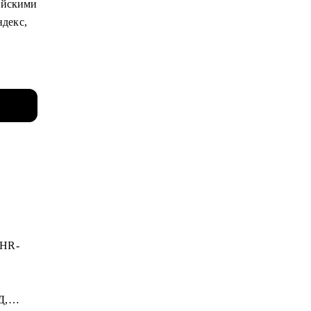
сийскими
ндекс,
и
их
вней —
вый
с
 HR-
Д,