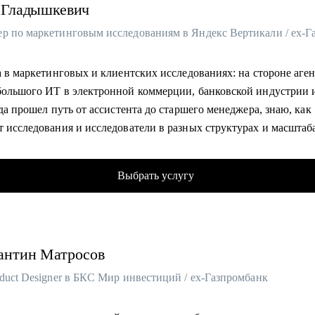
Гладышкевич
а в маркетинговых и клиентских исследованиях: на стороне аген
большого ИТ в электронной коммерции, банковской индустрии 
ода прошел путь от ассистента до старшего менеджера, знаю, как
т исследования и исследователи в разных структурах и масштаб
азличных исследовательских проектов для десятков команд: от 
нга до продукта.
Выбрать услугу
но занимаюсь внедрением ИИ в исследовательские процессы.
ил не только исследования, но и помогал применять их результ
.
авриат и магистратура в НИУ ВШЭ (1,5 года обучения за рубежо
антин
Матросов
нды, Франция, Южная Корея).
duct Designer в БКС Мир инвестиций / ex-Газпромбанк
омогу:
ь привлекательное для работодателей резюме и выгодно предста