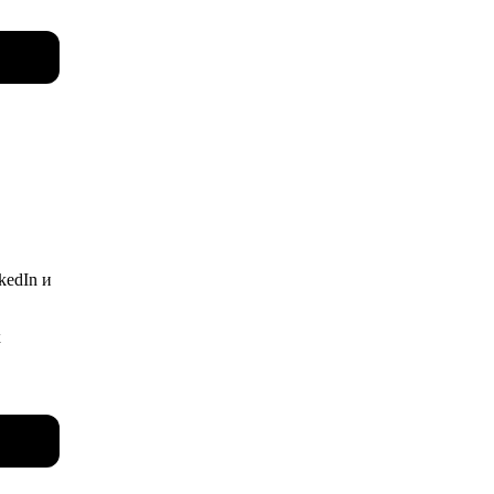
ию на
нтов,
ый
аги.
и и в
kedIn и
вратим
х
тов (7
 бренда
чиков в