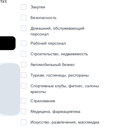
ктах
Закупки
Безопасность
нок
Домашний, обслуживающий
персонал
 помогу
Рабочий персонал
Строительство, недвижимость
Автомобильный бизнес
 и
Туризм, гостиницы, рестораны
в
Спортивные клубы, фитнес, салоны
красоты
росами.
ссы
Страхование
Медицина, фармацевтика
ктовом,
Искусство, развлечения, массмедиа