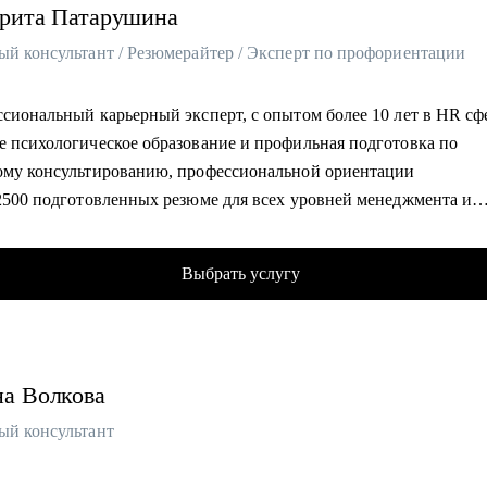
рита
Патарушина
 и Middle дизайнерам, которые устроились в крупную компанию
ый консультант / Резюмерайтер / Эксперт по профориентации
ссиональный карьерный эксперт, с опытом более 10 лет в HR с
е психологическое образование и профильная подготовка по
ому консультированию, профессиональной ориентации
 2500 подготовленных резюме для всех уровней менеджмента и
нных консультаций для выхода на рынок и успешного прохожде
ований
Выбрать услугу
ный опыт профориентационной работы, помощи в смене карье
, выявления сильных сторон и приоритетов для построения усп
ионального пути
на
Волкова
омогу:
влю эффективное резюме и сопроводительное письмо, выделю и
ый консультант
 преподнесу ваши достижения
ботаю успешную стратегию выхода на рынок, помогу сформиров