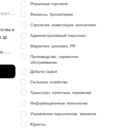
Розничная торговля
Менеджер по маркетинговым исследованиям в Яндекс Вертикали / ex-Газпромбанк, Яндекс Маркет, Joom
Финансы, бухгалтерия
Стратегия, инвестиции, консалтинг
тства и
Административный персонал
и др.
Маркетинг, реклама, PR
ах.
Производство, сервисное
бренд
обслуживание
Добыча сырья
аты в
Сельское хозяйство
Транспорт, логистика, перевозки
м:
Информационные технологии
Управление персоналом, тренинги
Юристы
вить в