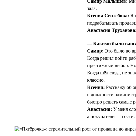
Самир Малышев:
Мне
зала.
Ксения Сентебова:
Я п
подрабатывать продав
Анастасия Труханова
— Какими были ваши 
Самир:
Это было во вр
Когда решил пойти раб
престижный выбор. Но 
Когда шёл сюда, не зна
классно.
Ксения:
Расскажу об о
в должности администр
быстро решать самые ра
Анастасия:
У меня сло
а покупатели — гости.