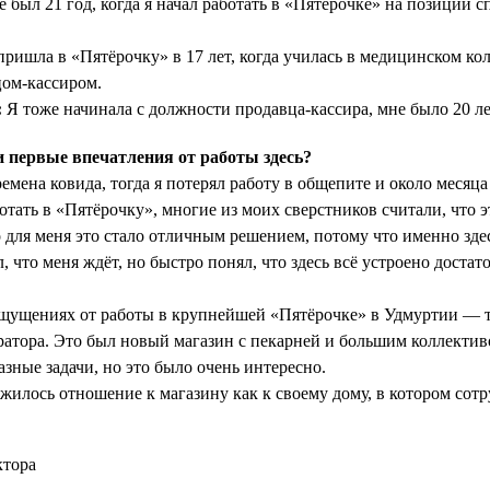
 был 21 год, когда я начал работать в «Пятёрочке» на позиции с
ришла в «Пятёрочку» в 17 лет, когда училась в медицинском ко
цом-кассиром.
:
Я тоже начинала с должности продавца-кассира, мне было 20 ле
первые впечатления от работы здесь?
емена ковида, тогда я потерял работу в общепите и около месяца
отать в «Пятёрочку», многие из моих сверстников считали, что 
для меня это стало отличным решением, потому что именно здес
л, что меня ждёт, но быстро понял, что здесь всё устроено достат
щущениях от работы в крупнейшей «Пятёрочке» в Удмуртии — т
атора. Это был новый магазин с пекарней и большим коллекти
зные задачи, но это было очень интересно.
жилось отношение к магазину как к своему дому, в котором сот