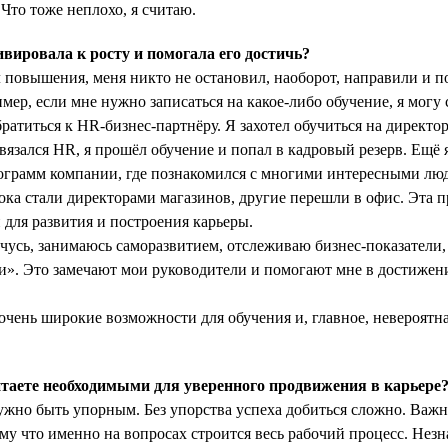
 Что тоже неплохо, я считаю.
ировала к росту и помогала его достичь?
л повышения, меня никто не остановил, наоборот, направили и по
мер, если мне нужно записаться на какое-либо обучение, я могу с
ратиться к HR-бизнес-партнёру. Я захотел обучиться на директор
вязался HR, я прошёл обучение и попал в кадровый резерв. Ещё 
рограмм компании, где познакомился с многими интересными лю
тока стали директорами магазинов, другие перешли в офис. Эта 
для развития и построения карьеры.
чусь, занимаюсь саморазвитием, отслеживаю бизнес-показатели,
и». Это замечают мои руководители и помогают мне в достиже
 очень широкие возможности для обучения и, главное, невероятн
таете необходимыми для уверенного продвижения в карьере
но быть упорным. Без упорства успеха добиться сложно. Важно
ому что именно на вопросах строится весь рабочий процесс. Нез