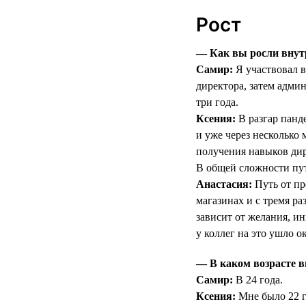
Рост
— Как вы росли внут
Самир:
Я участвовал в
директора, затем админ
три года.
Ксения:
В разгар панд
и уже через несколько
получения навыков дир
В общей сложности пут
Анастасия:
Путь от пр
магазинах и с тремя р
зависит от желания, ин
у коллег на это ушло ок
— В каком возрасте в
Самир:
В 24 года.
Ксения:
Мне было 22 г