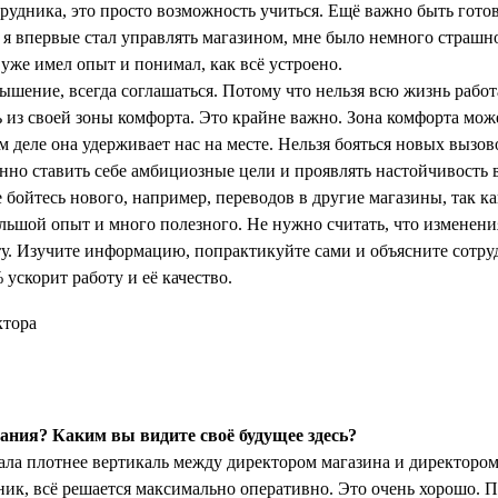
трудника, это просто возможность учиться. Ещё важно быть готов
 я впервые стал управлять магазином, мне было немного страшно
 уже имел опыт и понимал, как всё устроено.
ышение, всегда соглашаться. Потому что нельзя всю жизнь работ
 из своей зоны комфорта. Это крайне важно. Зона комфорта може
м деле она удерживает нас на месте. Нельзя бояться новых вызо
но ставить себе амбициозные цели и проявлять настойчивость 
 бойтесь нового, например, переводов в другие магазины, так как
ольшой опыт и много полезного. Не нужно считать, что изменени
у. Изучите информацию, попрактикуйте сами и объясните сотру
 ускорит работу и её качество.
ния? Каким вы видите своё будущее здесь?
ла плотнее вертикаль между директором магазина и директором 
ик, всё решается максимально оперативно. Это очень хорошо.