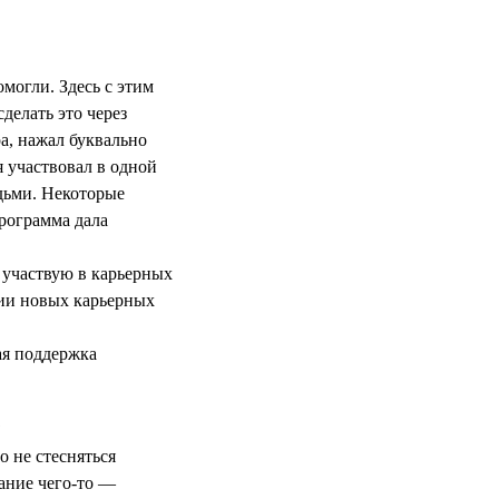
могли. Здесь с этим
делать это через
а, нажал буквально
я участвовал в одной
дьми. Некоторые
программа дала
 участвую в карьерных
нии новых карьерных
ая поддержка
?
 не стесняться
нание чего-то —