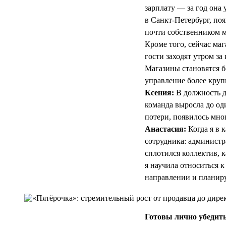
зарплату — за год она 
в Санкт-Петербург, по
почти собственником м
Кроме того, сейчас ма
гости заходят утром з
Магазины становятся б
управление более круп
Ксения:
В должность д
команда выросла до од
потери, появилось мног
Анастасия:
Когда я в 
сотрудника: администра
сплотился коллектив, 
я научила относиться к
направлении и планиру
Готовы лично убедить