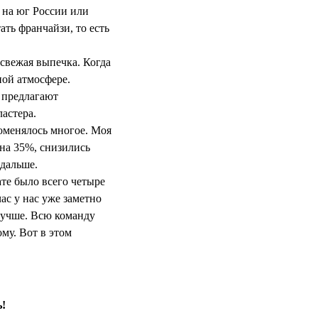
ь на юг России или
ть франчайзи, то есть
 свежая выпечка. Когда
ной атмосфере.
е предлагают
астера.
поменялось многое. Моя
 на 35%, снизились
 дальше.
ате было всего четыре
ас у нас уже заметно
 лучше. Всю команду
ому. Вот в этом
ь!