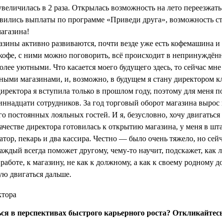
увеличилась в 2 раза. Открылась возможность на лето переезжат
явились выплаты по программе «Приведи друга», возможность ста
агазина!
газины активно развиваются, почти везде уже есть кофемашина и
а кофе, с ними можно поговорить, всё происходит в непринуждён
олее уютными. Что касается моего будущего здесь, то сейчас мн
ными магазинами, и, возможно, в будущем я стану директором кл
иректора я вступила только в прошлом году, поэтому для меня 
иннадцати сотрудников. За год торговый оборот магазина вырос
о постоянных лояльных гостей. И я, безусловно, хочу двигаться
качестве директора готовилась к открытию магазина, у меня в шт
тор, пекарь и два кассира. Честно — было очень тяжело, но сейч
каждый всегда поможет другому, чему-то научит, подскажет, как
 работе, к магазину, не как к должному, а как к своему родному д
ю двигаться дальше.
ся в перспективах быстрого карьерного роста? Откликайтес