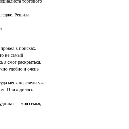
пециалиста торгового
лледже. Решила
т.
 провёл в поисках.
это не самый
ь я смог раскрыться.
очно удобно и очень
уда меня перевели уже
вом. Приходилось
рудники — моя семья,