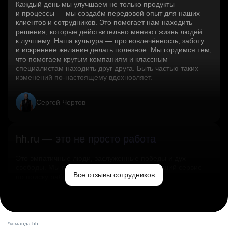
Каждый день мы улучшаем не только продукты
и процессы — мы создаём передовой опыт для наших
клиентов и сотрудников. Это помогает нам находить
решения, которые действительно меняют жизнь людей
к лучшему. Наша культура — про вовлечённость, заботу
и искреннее желание делать полезное. Мы гордимся тем,
что помогаем крутым компаниям и классным
специалистам находить друг друга. Быть частью таких
изменений по‑настоящему вдохновляет.
Сергей Чертов
hh.ru — это не просто работа
Это эмпатичные люди, заслуженные победы и дух
свободы. Мы помогаем миру и создаём лучший сервис
Все отзывы сотрудников
по поиску работы в стране.
Ольга Емельянова
*команда hh