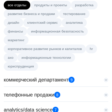
все отделы
продукты и проекты
разработка
развитие бизнеса и продажи
тестирование
дизайн
клиентский сервис
аналитика
финансы
информационная безопасность
маркетинг
корпоративное развитие рынков и капиталов
hr
axo
информационные технологии
юриспруденция
коммерческий департамент
9
Старший аналитик клиентской эффективности
телефонные продажи
8
HeadHunter::Коммерческий департамент
3 авг. 2026
Менеджер по продажам в сегменте среднего и крупного
analytics/data science
з/п не указана
7