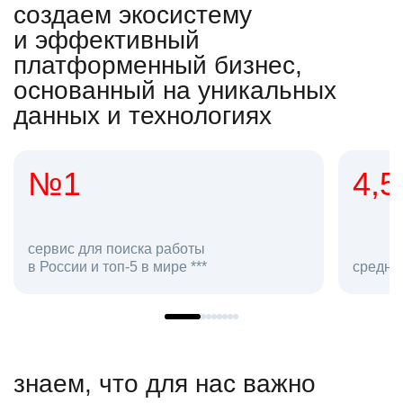
создаем экосистему
и эффективный
платформенный бизнес,
основанный на уникальных
данных и технологиях
4,5
ля поиска работы
и топ-5 в мире ***
средняя оценка hh.ru
знаем, что для нас важно