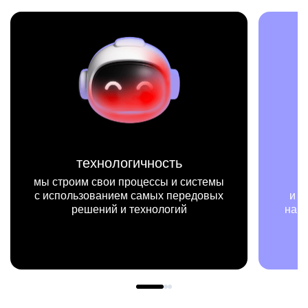
технологичность
м
строим свои процессы и системы
мы на кон
спользованием самых передовых
и примерах ви
решений и технологий
нашей работы 