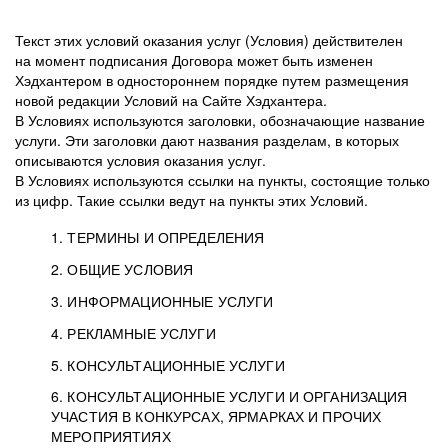
Текст этих условий оказания услуг (Условия) действителен
на момент подписания Договора может быть изменен
Хэдхантером в одностороннем порядке путем размещения
новой редакции Условий на Сайте Хэдхантера.
В Условиях используются заголовки, обозначающие название
услуги. Эти заголовки дают названия разделам, в которых
описываются условия оказания услуг.
В Условиях используются ссылки на пункты, состоящие только
из цифр. Такие ссылки ведут на пункты этих Условий.
1. ТЕРМИНЫ И ОПРЕДЕЛЕНИЯ
2. ОБЩИЕ УСЛОВИЯ
3. ИНФОРМАЦИОННЫЕ УСЛУГИ
1.1. Хэдхантер, или
Хэдхантер, ООО
4. РЕКЛАМНЫЕ УСЛУГИ
HeadHunter, или
«Хэдхантер», ИНН
2.1. Типы и статусы регистрации
5. КОНСУЛЬТАЦИОННЫЕ УСЛУГИ
Исполнитель
7718620740, адрес:
Типы регистрации
3.1. Предоставление доступа к базе данных
2.2. Активация услуг
6. КОНСУЛЬТАЦИОННЫЕ УСЛУГИ И ОРГАНИЗАЦИЯ
125047, г. Москва,
резюме с предложениями Соискателей
Описание и активация
УЧАСТИЯ В КОНКУРСАХ, ЯРМАРКАХ И ПРОЧИХ
2.1.1. Заказчику может быть присвоен один
4.0. Общие условия оказания рекламных услуг
внутригородская
о трудоустройстве с возможностью просмотра
МЕРОПРИЯТИЯХ
из Типов регистраций.
территория
4.0.1. Хэдхантер оказывает Заказчику услугу