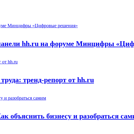
 панели hh.ru на форуме Минцифры «Ци
труда: тренд-репорт от hh.ru
Как объяснить бизнесу и разобраться са