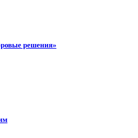
фровые решения»
мим