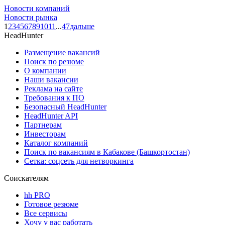
Новости компаний
Новости рынка
1
2
3
4
5
6
7
8
9
10
11
...
47
дальше
HeadHunter
Размещение вакансий
Поиск по резюме
О компании
Наши вакансии
Реклама на сайте
Требования к ПО
Безопасный HeadHunter
HeadHunter API
Партнерам
Инвесторам
Каталог компаний
Поиск по вакансиям в Кабакове (Башкортостан)
Сетка: соцсеть для нетворкинга
Соискателям
hh PRO
Готовое резюме
Все сервисы
Хочу у вас работать