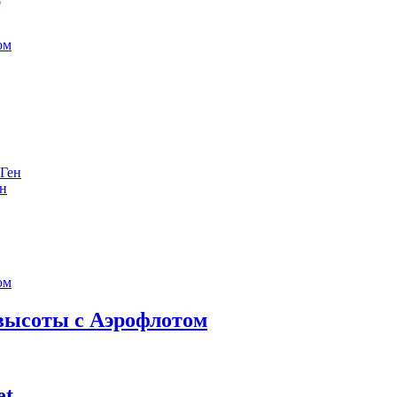
е
ен
 высоты с Аэрофлотом
et