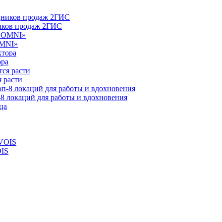
ников продаж 2ГИС
OMNI»
ора
 расти
-8 локаций для работы и вдохновения
OIS