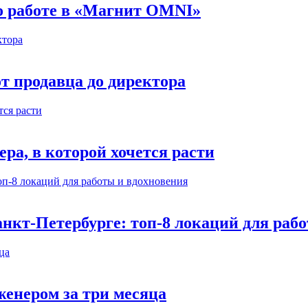
 о работе в «Магнит OMNI»
т продавца до директора
а, в которой хочется расти
нкт-Петербурге: топ-8 локаций для раб
енером за три месяца