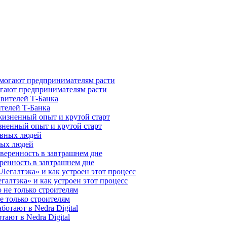
гают предпринимателям расти
ителей Т-Банка
зненный опыт и крутой старт
ных людей
ренность в завтрашнем дне
галтэка» и как устроен этот процесс
е только строителям
ают в Nedra Digital