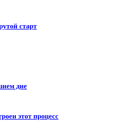
рутой старт
шнем дне
роен этот процесс