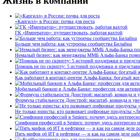
Жизнь в компании
«Каргилл» в России: почва для роста
ГК «Император»: путешествовать, работая вахтой
Больше чем работа: как устроены сообщества Билайна
Немалый бизнес: как менеджеры ММБ Альфа-Банка помо
Помощь не по скрипту: 5 историй поддержки и представ
Как работают в контакт-центре Альфа-Банка: богатый жи
Мобильный банкир в Альфа-Банке: профессия для актив
Формула стабильности Донстрой: масштаб, команда и уве
Не только юристы: кто развивает цифровые продукты «Ле
Симфония профессий в Sminex: почему здесь интересно н
Пять мифов об ИТ в нефтянке — и как на самом деле работ