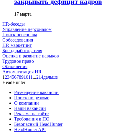
закрывать дефицит кадров
17 марта
HR-беседы
Управление персоналом
Поиск персонала
Собеседования
HR-маркетинг
Бренд работодателя
Оценка и развитие навыков
Трудовое право
Обновления
Автоматизация HR
1
2
3
4
5
6
7
8
9
10
11
...
214
дальше
HeadHunter
Размещение вакансий
Поиск по резюме
О компании
Наши вакансии
Реклама на сайте
Требования к ПО
Безопасный HeadHunter
HeadHunter API