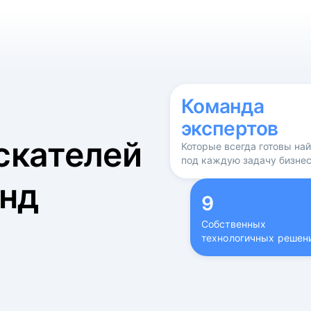
б
Команда
экспертов
скателей
Которые всегда готовы на
под каждую задачу бизне
нд
9
Собственных
технологичных решен