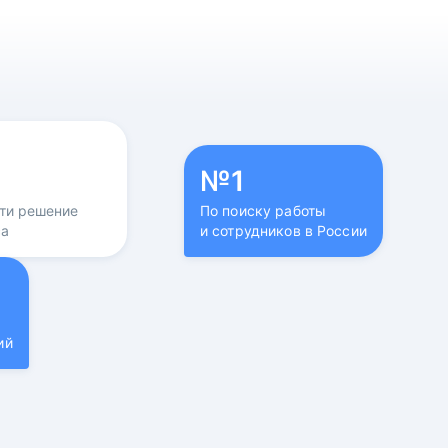
№1
йти решение
По поиску работы
са
и сотрудников в России
ий