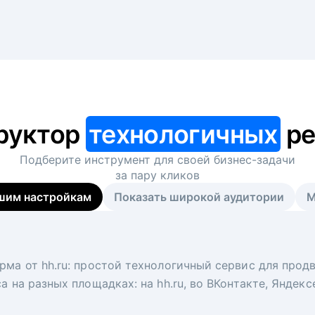
руктор
технологичных
ре
Подберите инструмент для своей
бизнес-задачи
за пару кликов
шим настройкам
Показать широкой аудитории
М
я
 рекрутер
рма от hh.ru: простой технологичный сервис для прод
 для вакансий на главной странице hh.ru. Увеличивает
под ключ. Решите, сколько кандидатов и когда вам нуж
а на разных площадках: на hh.ru, во ВКонтакте, Яндек
ологи, рекрутеры и проектные менеджеры hh.ru с цел
тов