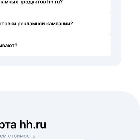
ламных продуктов hh.ru?
готовки рекламной кампании?
ывают?
рта hh.ru
аем стоимость