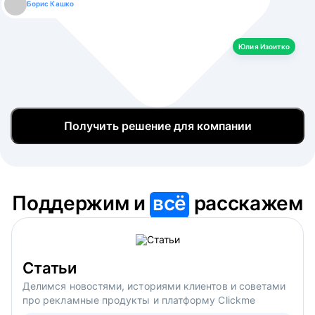
Борис Кашко
Юлия Изоитко
Александр Кулагин
Даниил Макаров
Екатерина Лазаренко
Юлия Изоитко
Получить решение для компании
Поддержим и
всё
расскажем
Статьи
Делимся новостями, историями клиентов и советами
про рекламные продукты и платформу Clickme