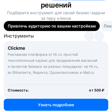
решений
Подберите инструмент для своей
бизнес-задачи
за пару кликов
Привлечь аудиторию по вашим настройкам
Пок
Инструменты
Инструменты
Инструменты
Виртуальный рекрутер
Clickme
Вакансия дня
Массовый подбор под ключ. Решите, сколько
Рекламная платформа от hh.ru: простой
Рекламный формат для вакансий на главной странице
кандидатов и когда вам нужно, и за дело возьмутся
технологичный сервис для продвижения вакансий
hh.ru. Увеличивает количество откликов
маркетологи, рекрутеры и проектные менеджеры
и проектов бизнеса на разных площадках: на hh.ru,
hh.ru с целым набором digital-инструментов
во ВКонтакте, Яндексе, Одноклассниках и Mail.ru
Стоимость:
от 200 000 ₽
Узнать подробнее
Стоимость:
от 500 ₽
Узнать подробнее
Узнать подробнее