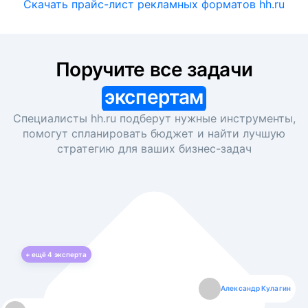
Скачать прайс-лист рекламных форматов hh.ru
Поручите все задачи
экспертам
Специалисты hh.ru подберут нужные инструменты,
помогут спланировать бюджет и найти лучшую
стратегию для ваших
бизнес-задач
+ ещё
4
эксперта
Екатерина Лазаренко
Александр Кулагин
Даниил Макаров
Борис Кашко
Юлия Изоитко